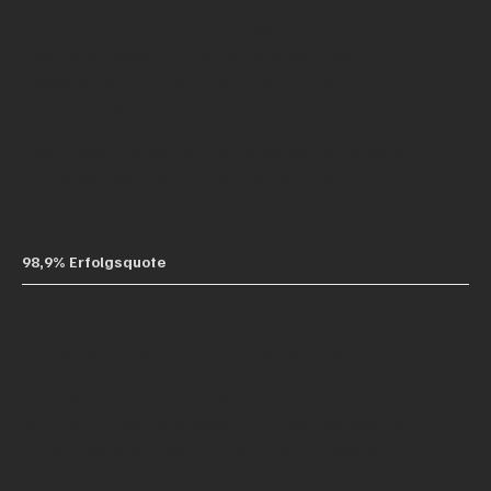
mit einer Erfolgsquote von über 98% stehen wir mit
mehr als nur einem Konzept an Ihrer Seite. Wie
begleiten Sie durch die Fortbildung und durch Ihre
DIHK-Prüfung. Zudem ermöglichen wir Ihnen den
Zugang zu einem weltweit agierendem Netzwerk in der
Pharmawelt. Gemeinsam vermitteln wir Sie bei Bedarf
und Möglichkeit in ein Einstellungsverhältnis mit
Nahmhaften Partnern unserer Gruppe.
98,9% Erfolgsquote
Das gibt es nur bei uns! Als Erfinder des educationFLEX
Konzepts erlösen wir unsere Teilnehmer von Raum und
Zeit. Hier bestimmen Sie selber wann Sie bereit sind für
Ihre IHK-Prüfung! Sie können zusätzlich zwischen den
Kursen flexibel springen und besonders schwierige
Kursthemen mehrfach miterleben. Sie bleiben an der