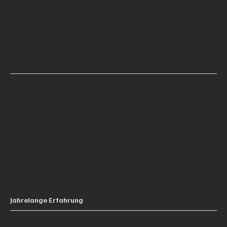
Seit vielen Jahrzehnten sind wir fest in der Pharmawelt
eingebunden und forschen aktiv an neuen
Möglichkeiten für die Gesundheit von Mensch und Tier.
Als Pharmareferenten Bildungsstätte begleiten wir
unsere Teilnehmer vom Start bis zur Qualifikation.
Zudem sind wir nicht nur eine Akademie sondern auch
Pharmaunternehmen.
Jahrelange Erfahrung