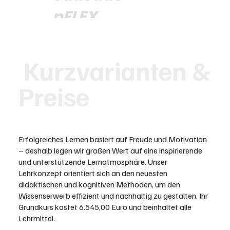
nFLEX
tägliche Anmeldung möglich und
flexibel zwischen beider
Kurzvarianten &
Kursvarianten nach Bedarf
wechseln.
Preise
Anmeldung
Erfolgreiches Lernen basiert auf Freude und Motivation
– deshalb legen wir großen Wert auf eine inspirierende
und unterstützende Lernatmosphäre. Unser
Lehrkonzept orientiert sich an den neuesten
didaktischen und kognitiven Methoden, um den
Wissenserwerb effizient und nachhaltig zu gestalten. Ihr
Grundkurs kostet 6.545,00 Euro und beinhaltet alle
Lehrmittel.