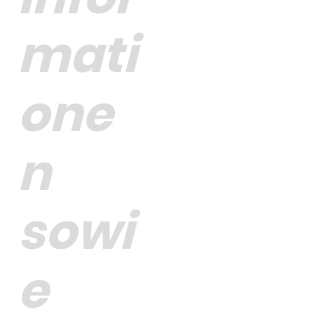
mati
one
n
sowi
e