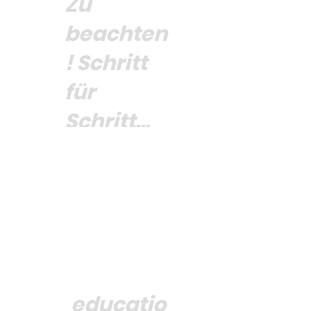
Zu
beachten
! Schritt
für
Schritt...
Eignungstest
Zulassung (IHK)
Anmeldung
educatio