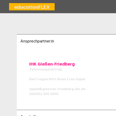
educationFLEX
Ansprechpartner:in
IHK Gießen-Friedberg
Zulassungsantrag
Bei Fragen hilft Ihnen Frau Appel
appel@giessen-friedberg.ihk.de
(06031) 609 3090