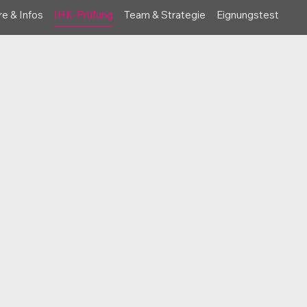
e & Infos
IHK-Prüfung
Team & Strategie
Eignungstest