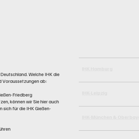
IHK Hamburg
n Deutschland. Welche IHK die
nd Voraussetzungen ab:
IHK-Leipzig
Gießen-Friedberg
en, können wir Sie hier auch
 sich für die IHK Gießen-
IHK-München & Oberbay
führen