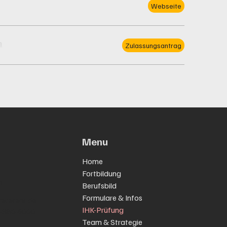
Webseite
n
Zulassungsantrag
Menu
Home
Fortbildung
n
Berufsbild
Formulare & Infos
eferent.de
IHK-Prüfung
0-880 6000
Team & Strategie