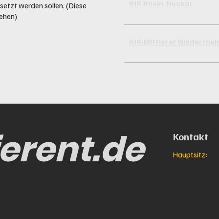
IHK-Rhein-Neckar
esetzt werden sollen. (Diese
gehen)
IHK-Mittlerer Niederrhei
erent.de
Kontakt
Hauptsitz:
Behringstr. 5
35410 Hunge
info@pharmar
Telefon: 080